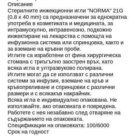
Описание
Стерилните инжекционни игли "NORMA" 21G
(0,8 x 40 mm) са предназначени за еднократна
употреба в козметиката и медицината, за
интрамускулно, интравенозно, подкожно
инжектиране на лекарства с помощта на
инфузионна система или спринцовка, както и
за вземане на кръвни проби.
Иглите са изработени от фина хирургическа
стомана с триъгълно заострен връх, като
всяка игла е ултразвуково полирана.
Иглите могат да се използват с различни
системи за инфузия, вземане на кръв и
кръвопреливане и спринцовки с различни
размери и с всякакъв накрайник.
Всяка игла е индивидуално опакована. Не
използвайте, ако опаковката е повредена.
Работете с нея незабавно след отваряне на
съдържанието на опаковката.
Спецификации на опаковката: 100/6000
Срок на годност