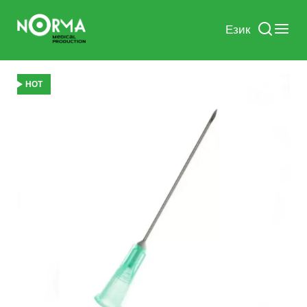
Език
HOT